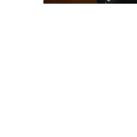
Quem deseja investir cada vez melh
de grandes investidores.
Eles acumulam vasto conhecimento
compartilham lições valiosas que p
Nomes de grande destaque na bol
Buffett
e
Peter Lynch
, construíra
Por isso, vale a pena explorar as t
A seguir, descubra mais sobre a hi
que utilizavam em suas carteiras.
AS ESTRATÉGIAS DE 