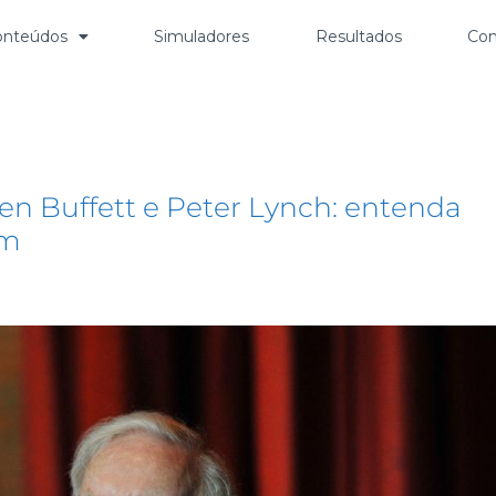
onteúdos
Simuladores
Resultados
Con
ista
n Buffett e Peter Lynch: entenda
um