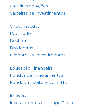
Carteiras de Ações
(153)
Carteiras de Investimentos
(157)
Criptomoedas
(4)
Day Trade
(8)
Destaques
(1.658)
Dividendos
(84)
Economia & Investimentos
(1.048)
Educação Financeira
(40)
Fundos de Investimentos
(46)
Fundos Imobiliários e REITs
(523)
Imóveis
(5)
Investimentos de Longo Prazo