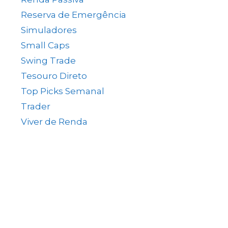
Reserva de Emergência
(1)
Simuladores
(5)
Small Caps
(49)
Swing Trade
(15)
Tesouro Direto
(35)
Top Picks Semanal
(1)
Trader
(61)
Viver de Renda
(80)