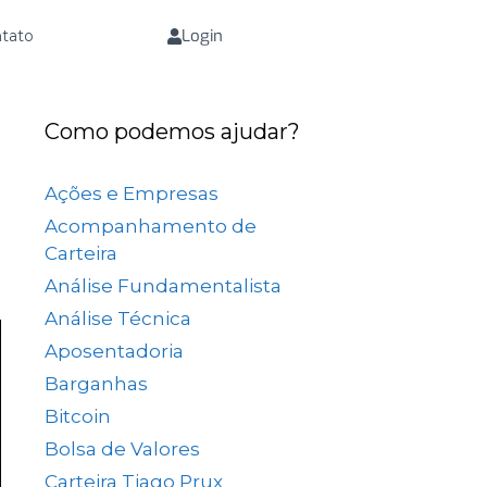
Login
tato
Como podemos ajudar?
Ações e Empresas
(657)
Acompanhamento de
Carteira
(73)
Análise Fundamentalista
(167)
Análise Técnica
(25)
Aposentadoria
(33)
Barganhas
(9)
Bitcoin
(2)
Bolsa de Valores
(689)
Carteira Tiago Prux
(61)