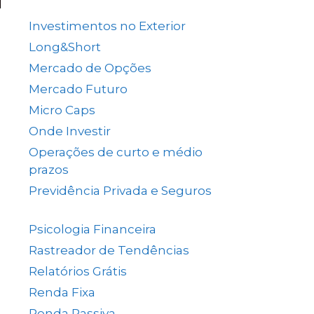
(137)
Investimentos no Exterior
(64)
Long&Short
(6)
Mercado de Opções
(5)
Mercado Futuro
(20)
Micro Caps
(1)
Onde Investir
(12)
Operações de curto e médio
prazos
(26)
Previdência Privada e Seguros
(1)
Psicologia Financeira
(71)
Rastreador de Tendências
(14)
Relatórios Grátis
(13)
Renda Fixa
(38)
Renda Passiva
(65)