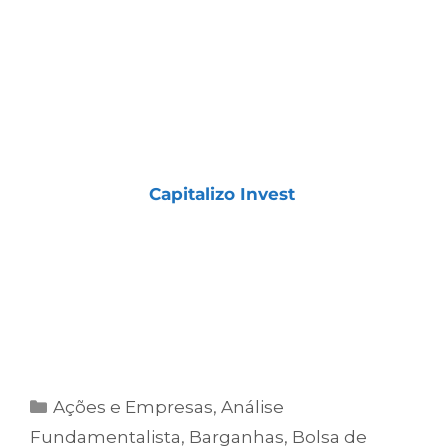
COMO TER ACESSO À
CARTEIRA
A
Carteira de Micro e Small Caps
faz parte
da assinatura
Capitalizo Invest
, que reúne
todas as nossas carteira.
Clique no botão abaixo e assine agora para
acessar essa e todas as nossas carteiras
exclusivas.
Ações e Empresas
,
Análise
Fundamentalista
,
Barganhas
,
Bolsa de