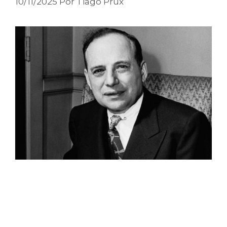
10/11/2025
Por
Tiago Prux
Pai da filosofia de
Investimentos em Valor
(ou
Value Investing
),
Benjamin Graham
é
considerado o mentor do maior investidor
de todos os tempos,
Warren Buffett
.