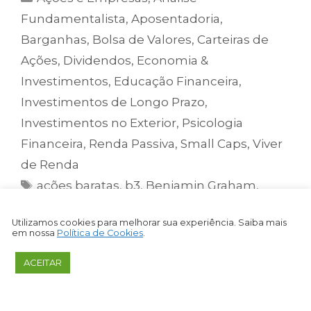
Fundamentalista
,
Aposentadoria
,
Barganhas
,
Bolsa de Valores
,
Carteiras de
Ações
,
Dividendos
,
Economia &
Investimentos
,
Educação Financeira
,
Investimentos de Longo Prazo
,
Investimentos no Exterior
,
Psicologia
Financeira
,
Renda Passiva
,
Small Caps
,
Viver
de Renda
ações baratas
,
b3
,
Benjamin Graham
,
invista em ações
,
p/vpa
,
pl
,
Saiba como
Utilizamos cookies para melhorar sua experiência. Saiba mais
identificar uma barganha na Bolsa de
em nossa
Política de Cookies
.
Valores
,
valor patrimonial
,
Warren Buffet
ACEITAR
Deixe um comentário