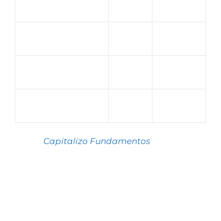
Americanas
AMER3
0,23
HBR
HBRE3
0,24
Viveo
VVEO3
0,24
Fonte:
Capitalizo Fundamentos
ONDE ESTÃO AS MAIORES
BARGANHAS DA BOLSA?
Atualmente, as ações
mais baratas da B3
estão concentradas entre as Micro e Small