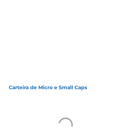
CAPITALIZO
Essa carteira foi criada para selecionar
“pequenas empresas” com alto potencial
de valorização de receitas e lucros.
Com ela, você terá acesso a oportunidades
únicas de crescimento, e o melhor: bastam
apenas
10 minutos por mês
para manter
sua carteira 100% atualizada.
Abaixo, confira o gráfico de rentabilidade da
Carteira de Micro e Small Caps
desde 2017
e veja como ela vem superando o mercado: