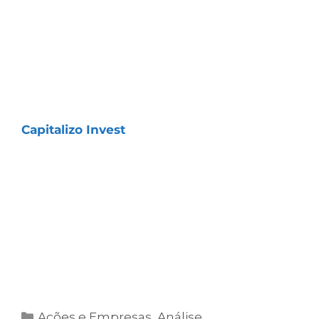
COMO TER ACESSO À NOSSA
CARTEIRA
Essa carteira faz parte da assinatura
Capitalizo Invest
, que oferece acesso
imediato a todas as nossas análises,
relatórios e recomendações exclusivas,
desenvolvidas com foco em consistência e
resultados de longo prazo.
Clique no botão abaixo e comece agora
mesmo!
Ações e Empresas
,
Análise