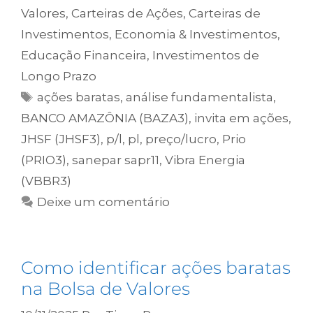
Valores
,
Carteiras de Ações
,
Carteiras de
Investimentos
,
Economia & Investimentos
,
Educação Financeira
,
Investimentos de
Longo Prazo
ações baratas
,
análise fundamentalista
,
BANCO AMAZÔNIA (BAZA3)
,
invita em ações
,
JHSF (JHSF3)
,
p/l
,
pl
,
preço/lucro
,
Prio
(PRIO3)
,
sanepar sapr11
,
Vibra Energia
(VBBR3)
Deixe um comentário
Como identificar ações baratas
na Bolsa de Valores