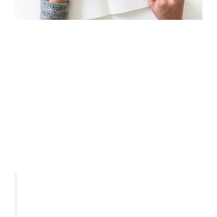
Este artigo traz um ranking de Preço/Lucro
(P/L) das ações mais baratas em relação ao
seu lucro, identificadas após um estudo que
realizamos com a B3.
O P/L é uma fórmula que estima o tempo
que as ações levarão para “devolver” ao
investidor o valor pago por elas, levando em
conta que a empresa mantenha seus
lucros.
Cálculo:
P/L = Cotação da Ação / Lucro