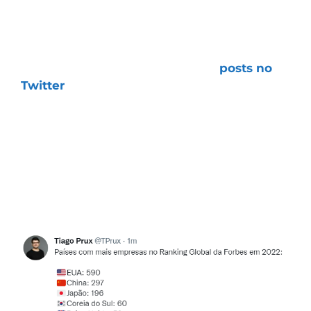
“O MUNDÃO LÁ FORA”
Veja alguns exemplos dos meus
posts no
Twitter
e perceba o tamanho das
oportunidades que existem quando saímos
da “caixinha” e passamos a enxergar o
mundo como um todo.
Será que vale a pena abrir mão de investir
em economias dezenas de vezes maiores
que a nossa?