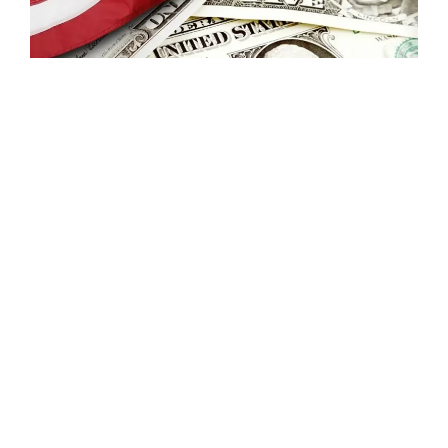
Investir nos Estados Unidos não se resume
apenas à diversificação internacional. Essa
também é uma forma eficiente de proteção
patrimonial e de redução da exposição ao
chamado “risco Brasil”.
Além disso, investir no exterior permite que
o investidor tenha acesso a setores ainda
pouco desenvolvidos no mercado brasileiro,
como tecnologia, inovação, saúde,
inteligência artificial, semicondutores e
outros segmentos de maior peso na
economia americana.