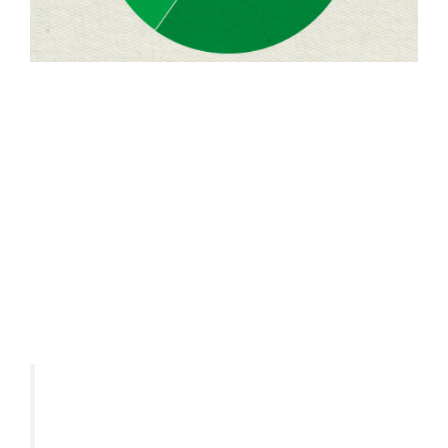
Não se engane, porque assim como em
outras crises, o dólar e os EUA sairão
fortalecidos da crise atual.
Querendo ou não a maior economia do
mundo é a mais pujante e dinâmica do
planeta, fazendo dos Estados Unidos o lugar
mais seguro para se ter dinheiro.
Como diria o mestre Warren Buffett:
“Nunca aposte contra os
Estados Unidos!”