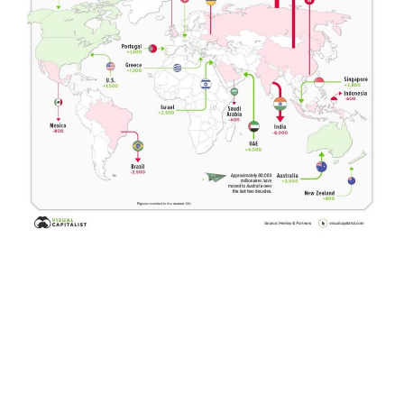
A expectativa para 2022 era de que mais de
88 mil milionários deixem seus países de
origem. A maioria deles sairá da Rússia,
China, Índia, Hong Kong, Ucrânia e Brasil.
Perceba que, dentre os destinos mais
procurados teremos Emirados Árabes,