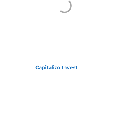
COMO TER ACESSO À
CARTEIRA
A Carteira
Internacional
faz parte da
assinatura
Capitalizo Invest
, junto com
outras Carteiras Recomendadas de Ações
para o longo prazo.
Com ela, você terá acesso a estratégias
sólidas, diversificação e acompanhamento
profissional para investir com segurança e
consistência.