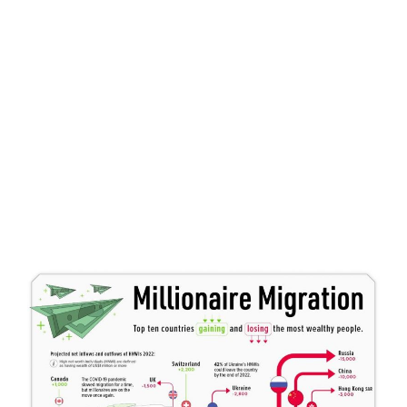
economia global. Inclusive dentro de alguns
anos o PIB da China (absoluto) deve
ultrapassar o dos Estados Unidos.
Porém, hoje falar que o dólar “já era” é quase
um “delírio”.
Veja a imagem abaixo. Ela mostra a
quantidade de milionários (em US$) que
devem sair de alguns países e migrar para
outros: