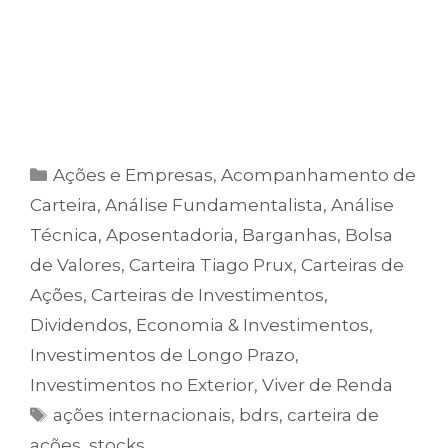
Clique no botão abaixo e comece agora a
investir com quem entrega resultados
comprovados.
Ações e Empresas
,
Acompanhamento de
Carteira
,
Análise Fundamentalista
,
Análise
Técnica
,
Aposentadoria
,
Barganhas
,
Bolsa
de Valores
,
Carteira Tiago Prux
,
Carteiras de
Ações
,
Carteiras de Investimentos
,
Dividendos
,
Economia & Investimentos
,
Investimentos de Longo Prazo
,
Investimentos no Exterior
,
Viver de Renda
ações internacionais
,
bdrs
,
carteira de
ações
,
stocks