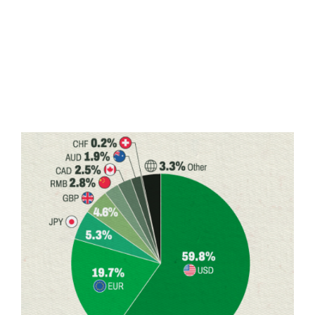
Austrália, Singapura, Israel e, claro,
Estados
Unidos
.
Além disso, os Bancos Centrais pelo mundo
têm 60% de suas reservas em moeda
estrangeira em
dólar
: