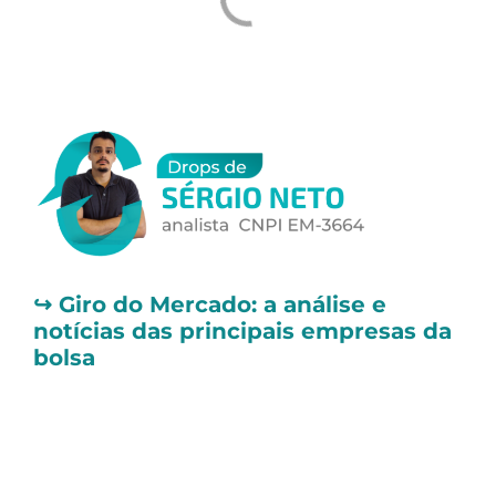
↪️
Giro do Mercado: a análise e
notícias das principais empresas da
bolsa
📌 Boeing (BOEI34, BA) amplia
oferta e levanta US$ 21 bilhões para
fortalecer capital