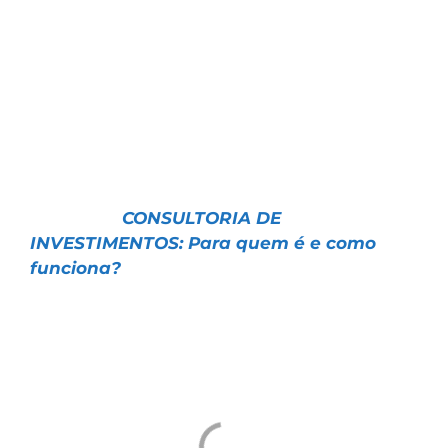
Sempre recebemos muitas perguntas a
respeito do nosso serviço de Consultoria de
Investimentos, e por isso hoje quero te
explicar como podemos te ajudar a investir
melhor.
Confira:
📌 Artigo |
CONSULTORIA DE
INVESTIMENTOS: Para quem é e como
funciona?
Um abraço e ótimos investimentos
Tiago Prux