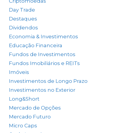
Criptomoedas
(4)
Day Trade
(8)
Destaques
(1.662)
Dividendos
(84)
Economia & Investimentos
(1.049)
Educação Financeira
(40)
Fundos de Investimentos
(46)
Fundos Imobiliários e REITs
(523)
Imóveis
(5)
Investimentos de Longo Prazo
(138)
Investimentos no Exterior
(64)
Long&Short
(6)
Mercado de Opções
(5)
Mercado Futuro
(20)
Micro Caps
(1)