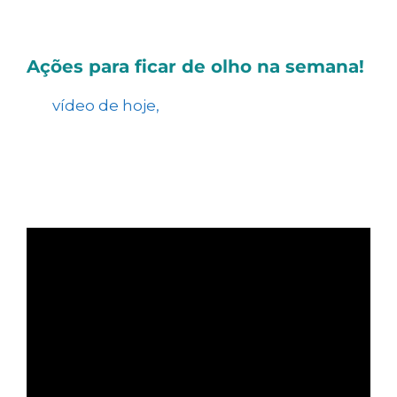
investimentos.
Ações para ficar de olho na semana!
No
vídeo de hoje,
trazemos o nosso
tradicional quadro, falando a respeito do
que aconteceu na última semana e as ações
que podem ter uma movimentação
diferenciada nos próximos dias.