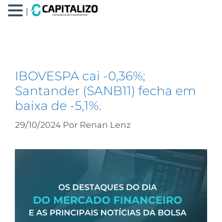
|
BOEI34
IBOVESPA cai -0,36%;
Santander (SANB11) fecha em
baixa de -5,1%.
29/10/2024
Por
Renan Lenz