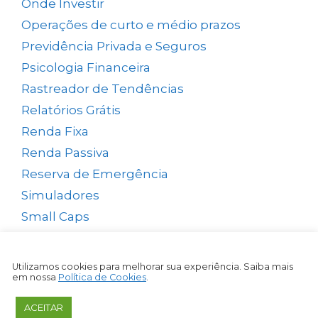
Onde Investir
(12)
Operações de curto e médio prazos
(26)
Previdência Privada e Seguros
(1)
Psicologia Financeira
(72)
Rastreador de Tendências
(14)
Relatórios Grátis
(13)
Renda Fixa
(38)
Renda Passiva
(65)
Reserva de Emergência
(1)
Simuladores
(5)
Small Caps
(49)
Swing Trade
(15)
Tesouro Direto
(35)
Utilizamos cookies para melhorar sua experiência. Saiba mais
em nossa
Política de Cookies
.
Top Picks Semanal
(1)
Trader
(61)
ACEITAR