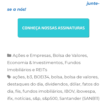
escolha uma das nossas assinaturas e
junte-
se a nós!
Ações e Empresas
,
Bolsa de Valores
,
Economia & Investimentos
,
Fundos
Imobiliários e REITs
ações
,
b3
,
BOEI34
,
bolsa
,
bolsa de valores
,
destaques do dia
,
dividendos
,
dólar
,
fatos do
dia
,
fiis
,
fundos imobiliários
,
IBOV
,
ibovespa
,
ifix
,
notícias
,
s&p
,
s&p500
,
Santander (SANB11)