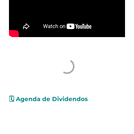
🗓️
Agenda de Dividendos
Confira as ações que pagarão
proventos
nos
próximos dias. Os valores levam em conta
Dividendos e Juros Sobre o Capital Próprio