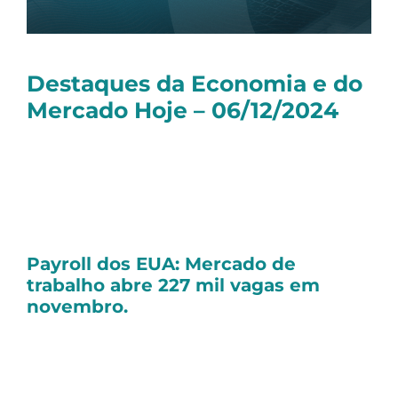
Destaques da Economia e do
Mercado Hoje – 06/12/2024
Olá, tudo bem?
Seguem as principais notícias dessa sexta-
feira:
Payroll dos EUA: Mercado de
trabalho abre 227 mil vagas em
novembro.
O relatório de emprego, conhecido
como
payroll
, dos Estados Unidos, divulgou
a criação de 227.000 novas vagas no