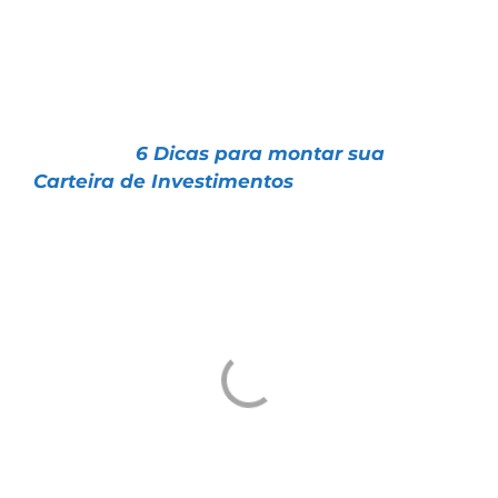
seu perfil de investidor e dos seus objetivos.
Confira 6 dicas fundamentais para buscar a
melhor rentabilidade com segurança:
📌 Artigo |
6 Dicas para montar sua
Carteira de Investimentos
Um abraço e ótimos investimentos
Tiago Prux