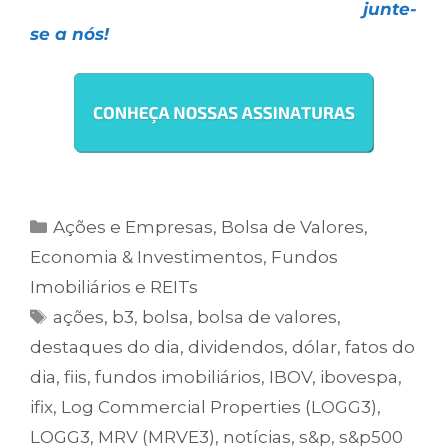
escolha uma das nossas assinaturas e
junte-
se a nós!
Ações e Empresas
,
Bolsa de Valores
,
Economia & Investimentos
,
Fundos
Imobiliários e REITs
ações
,
b3
,
bolsa
,
bolsa de valores
,
destaques do dia
,
dividendos
,
dólar
,
fatos do
dia
,
fiis
,
fundos imobiliários
,
IBOV
,
ibovespa
,
ifix
,
Log Commercial Properties (LOGG3)
,
LOGG3
,
MRV (MRVE3)
,
notícias
,
s&p
,
s&p500