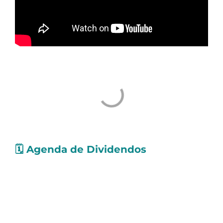
🗓️
Agenda de Dividendos
Confira as ações que pagarão
proventos
nos
próximos dias. Os valores levam em conta
Dividendos e Juros Sobre o Capital Próprio
(JCP):