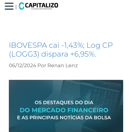
|
LOGG3
IBOVESPA cai -1,43%; Log CP
(LOGG3) dispara +6,95%.
06/12/2024
Por
Renan Lenz