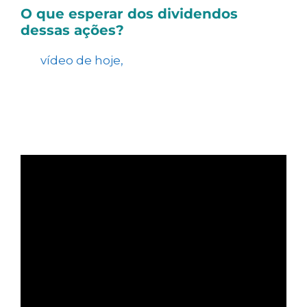
O que esperar dos dividendos
dessas ações?
No
vídeo de hoje,
analisamos cinco
empresas que têm se destacado pelo
pagamento de dividendos, discutindo suas
características, desafios e expectativas para
os próximos trimestres.