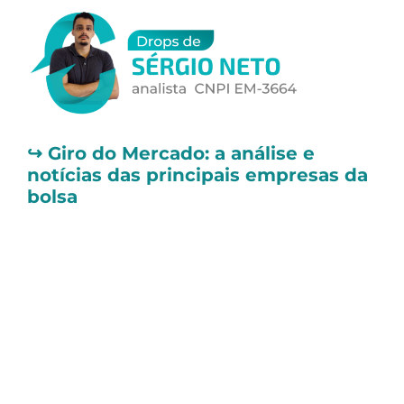
↪️
Giro do Mercado: a análise e
notícias das principais empresas da
bolsa
📌 MRV (MRVE3) revisa estratégia
da Resia e implementa plano de
reestruturação
A
MRV (MRVE3)
concluiu a revisão
estratégica da subsidiária Resia, nos Estados
Unidos, incluindo a venda de sete projetos,
com previsão de arrecadar US$ 800 milhões