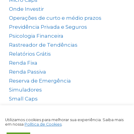
Micro Caps
(1)
Onde Investir
(12)
Operações de curto e médio prazos
(26)
Previdência Privada e Seguros
(1)
Psicologia Financeira
(71)
Rastreador de Tendências
(14)
Relatórios Grátis
(13)
Renda Fixa
(38)
Renda Passiva
(65)
Reserva de Emergência
(1)
Simuladores
(5)
Small Caps
(49)
Swing Trade
(15)
Tesouro Direto
(35)
Utilizamos cookies para melhorar sua experiência. Saiba mais
em nossa
Política de Cookies
.
Top Picks Semanal
(1)