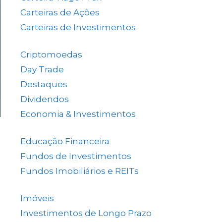
Carteiras de Ações
(153)
Carteiras de Investimentos
(157)
Criptomoedas
(4)
Day Trade
(8)
Destaques
(1.662)
Dividendos
(84)
Economia & Investimentos
(1.048)
Educação Financeira
(40)
Fundos de Investimentos
(46)
Fundos Imobiliários e REITs
(523)
Imóveis
(5)
Investimentos de Longo Prazo