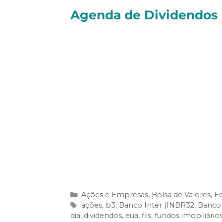
Agenda de Dividendos
Confira as ações que pagarão
prov
Dividendos e Juros Sobre o Capital 
Ações e Empresas
,
Bolsa de Valores
,
E
ações
,
b3
,
Banco Inter (INBR32
,
Banco 
dia
,
dividendos
,
eua
,
fiis
,
fundos imobiliário