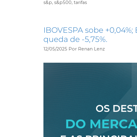
s&p
,
s&p500
,
tarifas
IBOVESPA sobe +0,04%; 
queda de -5,75%.
12/05/2025
Por
Renan Lenz