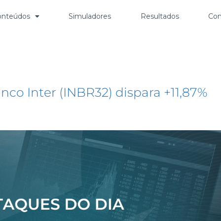
onteúdos
Simuladores
Resultados
Con
 INTR)
nco Inter (INBR32) dispara +11,87%