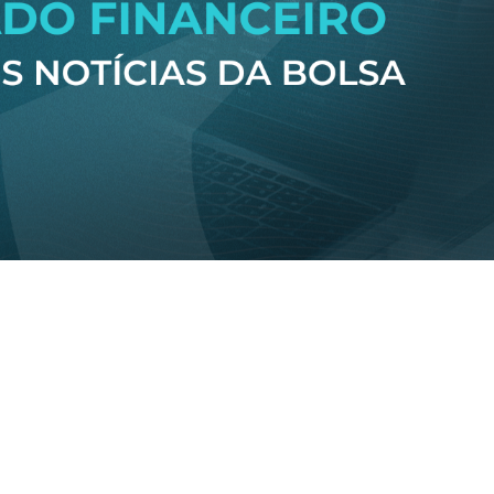
 quarta-feira (06/08):
rincipais mercados globais fecharam no verde.