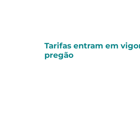
No Brasil, o
Ibovespa avançou +1,0
Já nos Estados Unidos, o
S&P 500 s
Tarifas entram em vig
pregão
As atenções do mercado nesta quar
oficial da tarifa de 50% imposta pe
brasileiros, afetando cerca de 35% 
Apesar do impacto potencial, uma l
negociações setoriais devem ameni
Produtos embarcados e que chegar
cobrança.