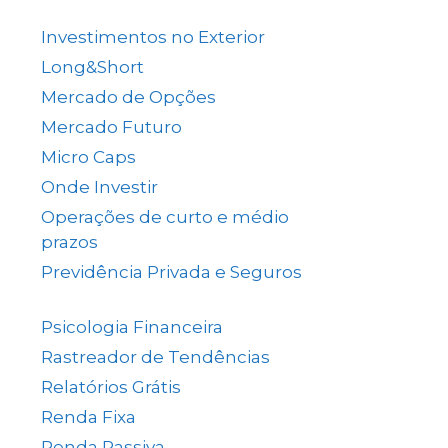
(137)
Investimentos no Exterior
(64)
Long&Short
(6)
Mercado de Opções
(5)
Mercado Futuro
(20)
Micro Caps
(1)
Onde Investir
(12)
Operações de curto e médio
prazos
(26)
Previdência Privada e Seguros
(1)
Psicologia Financeira
(71)
Rastreador de Tendências
(14)
Relatórios Grátis
(13)
Renda Fixa
(38)
Renda Passiva
(65)