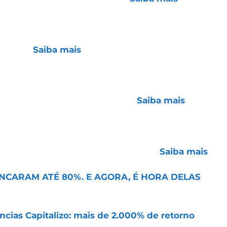
ra alta de 5% na receita e 11% no lucro no 2T25,
anais digitais e fidelidade. Margens seguem em
sitivo.
Saiba mais
.
no 2T25, para R$ 30,6 mi, com forte avanço do
recuperação do segmento de crisotila, ganhos de
o segue cautelosamente positiva.
Saiba mais
.
o em margens no 2T25, com EBITDA recorrente de
mi (+21,8%), mesmo com receita estável. Resultado
om destaque para segmento hospitalar.
Saiba mais
.
NCARAM ATÉ 80%. E AGORA, É HORA DELAS
cias Capitalizo: mais de 2.000% de retorno