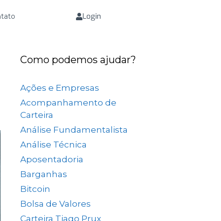
Login
tato
Como podemos ajudar?
Ações e Empresas
(657)
Acompanhamento de
Carteira
(73)
Análise Fundamentalista
(167)
Análise Técnica
(25)
Aposentadoria
(33)
Barganhas
(9)
Bitcoin
(2)
Bolsa de Valores
(689)
Carteira Tiago Prux
(61)