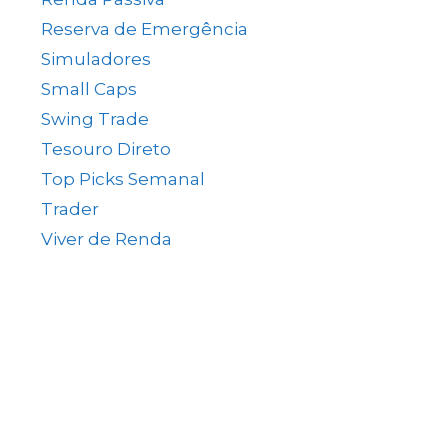
o
Reserva de Emergência
(1)
Simuladores
(5)
Small Caps
(49)
Swing Trade
(15)
Tesouro Direto
(35)
Top Picks Semanal
(1)
Trader
(61)
Viver de Renda
(80)