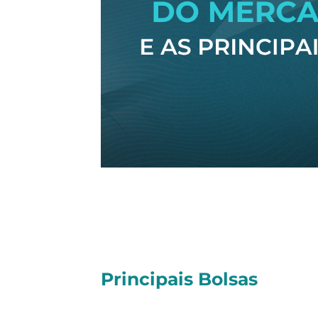
Olá, tudo bem?
Seguem as principais notícias dessa
Principais Bolsas
No pregão desta quarta-feira, os p