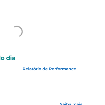
o dia
ariamente):
Relatório de Performance
idendos de US$ 0,33 por ação (total de US$ 27,3 mi),
istas registrados até 18/08. Detentores de BDRs
9. Yield aproximado de 1,29%.
Saiba mais
.