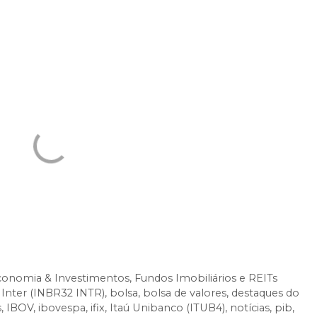
entos
nos próximos dias. Os valores levam em conta
Próprio (JCP):
conomia & Investimentos
,
Fundos Imobiliários e REITs
Inter (INBR32 INTR)
,
bolsa
,
bolsa de valores
,
destaques do
s
,
IBOV
,
ibovespa
,
ifix
,
Itaú Unibanco (ITUB4)
,
notícias
,
pib
,