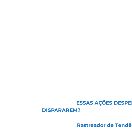
McDonald’s (MCD, MCDC34):
regist
impulsionado por vendas globais, c
expansão e guidance permanece po
Eternit (ETER3):
lucro salta 161,9% 
EBITDA e margens. Destaque para 
eficiência e reforço de caixa. Visã
Blau (BLAU3):
entrega forte avanç
R$ 122 mi (+34%) e lucro de R$ 63 
reflete resiliência e eficiência, c
Vídeo do Dia:
ESSAS AÇÕES DESPE
DISPARAREM?
Artigo do Dia:
Rastreador de Tendên