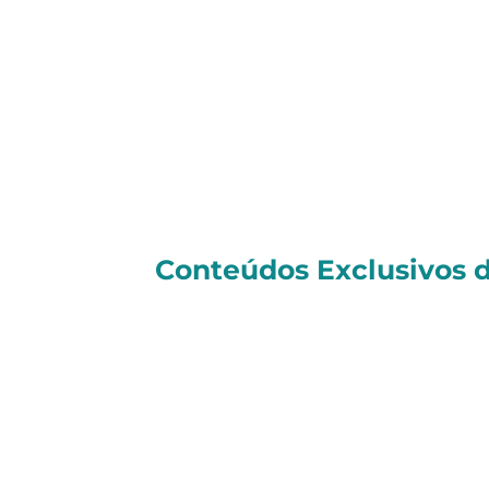
Tiago
Conteúdos Exclusivos d
Nossos Resultados (atualizados di
Notícia do Dia:
Aura Minerals (AURA33):
aprova div
com pagamento em 26/08 para acion
receberão R$ 0,60 por BDR até 05/0