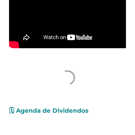
🗓️
Agenda de Dividendos
Confira as ações que pagarão
proventos
nos
próximos dias. Os valores levam em conta