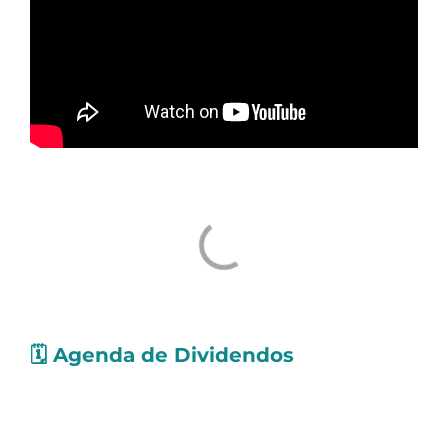
🗓️
Agenda de Dividendos
Confira as ações que pagarão
proventos
nos
próximos dias. Os valores levam em conta