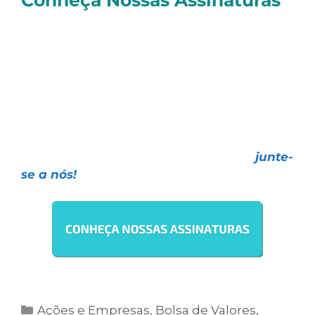
Conheça Nossas Assinaturas
E você, quer investir de forma realmente
profissional
e contar com as melhores
Estratégias de Investimentos, todas com
resultados
comprovados e o melhor
atendimento
do mercado?
Faça como mais de
27 mil investidores
,
escolha uma das nossas assinaturas e
junte-
se a nós!
Ações e Empresas
,
Bolsa de Valores
,