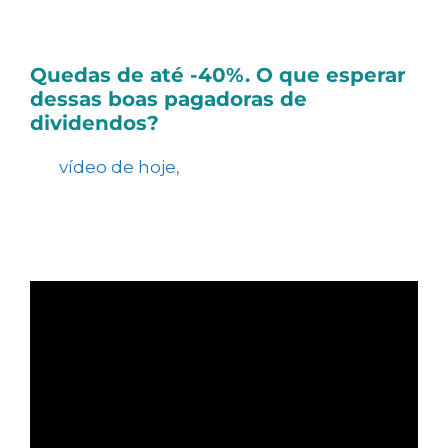
nossos resultados alcançados.
Quedas de até -40%. O que esperar
dessas boas pagadoras de
dividendos?
No
vídeo de hoje,
analisamos três ações que
vêm caindo nos últimos 12 meses, mas que
têm histórico de bons dividendos e podem
apresentar boas oportunidades