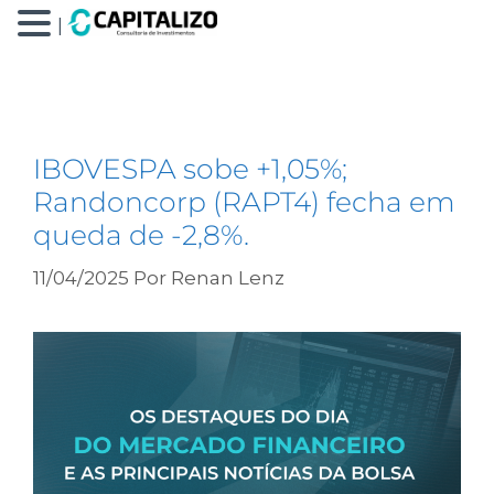
|
Randoncorp (RAPT4)
IBOVESPA sobe +1,05%;
Randoncorp (RAPT4) fecha em
queda de -2,8%.
11/04/2025
Por
Renan Lenz