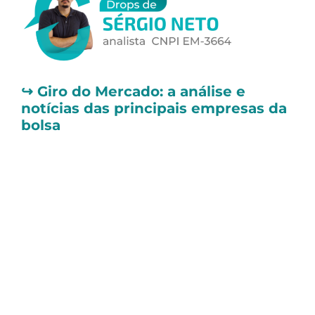
↪️
Giro do Mercado: a análise e
notícias das principais empresas da
bolsa
📌 Randoncorp (RAPT4) divulga
resultados do 4T24
A
Randoncorp (RAPT4)
divulgou seus
resultados referentes ao 4T24. A companhia
registrou uma receita líquida de R$ 3,3
bilhões no 4T24, alta de +27,5% na base
anual, impulsionada pelo avanço de +86,2%
nas vendas externas e de +16,4% no
mercado interno.