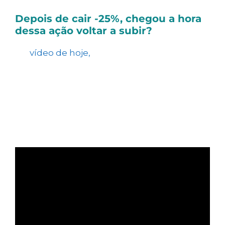
Depois de cair -25%, chegou a hora
dessa ação voltar a subir?
No
vídeo de hoje,
falamos sobre uma
empresa que é líder na produção de silos
para grãos no Brasil e com forte presença na
América Latina. Apesar da queda nas ações
em 2025, avaliamos que essa desvalorização
foi exagerada, considerando os sólidos
fundamentos da empresa.