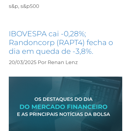
s&p
,
s&p500
IBOVESPA cai -0,28%;
Randoncorp (RAPT4) fecha o
dia em queda de -3,8%.
20/03/2025
Por
Renan Lenz