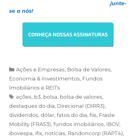
escolha uma das nossas assinaturas e
junte-
se a nós!
Ações e Empresas
,
Bolsa de Valores
,
Economia & Investimentos
,
Fundos
Imobiliários e REITs
ações
,
b3
,
bolsa
,
bolsa de valores
,
destaques do dia
,
Direcional (DIRR3)
,
dividendos
,
dólar
,
fatos do dia
,
fiis
,
Frasle
Mobility (FRAS3)
,
fundos imobiliários
,
IBOV
,
ibovespa
,
ifix
,
notícias
,
Randoncorp (RAPT4)
,