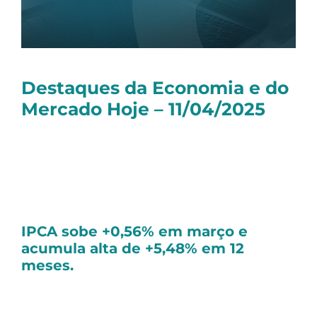
Destaques da Economia e do
Mercado Hoje – 11/04/2025
Olá, tudo bem?
Seguem as principais notícias dessa sexta-
feira:
IPCA sobe +0,56% em março e
acumula alta de +5,48% em 12
meses.
A inflação medida pelo
IPCA
avançou
+0,56% em março, informou o IBGE nesta