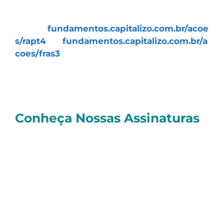
Para saber mais sobre os ativos,
acesse
fundamentos.capitalizo.com.br/acoe
s/rapt4
ou
fundamentos.capitalizo.com.br/a
coes/fras3
Um abraço e bons investimentos
Sérgio
Conheça Nossas Assinaturas
E você, quer investir de forma realmente
profissional
e contar com as melhores
Estratégias de Investimentos, todas com
resultados
comprovados e o melhor
atendimento
do mercado?
Faça como mais de
27 mil investidores
,