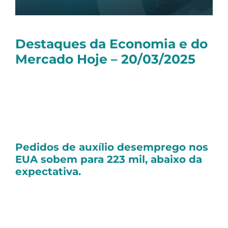
Destaques da Economia e do
Mercado Hoje – 20/03/2025
Olá, tudo bem?
Seguem as principais notícias dessa quinta-
feira:
Pedidos de auxílio desemprego nos
EUA sobem para 223 mil, abaixo da
expectativa.
O número de
pedidos de auxílio-
desemprego nos Estados
Unidos
aumentou em 2 mil na semana