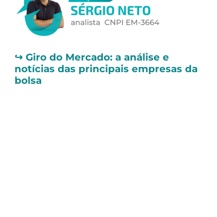
↪️
Giro do Mercado: a análise e
notícias das principais empresas da
bolsa
📌 Direcional (DIRR3) cresce 10% em
vendas líquidas no 1T25
A
Direcional (DIRR3)
divulgou sua prévia
operacional, registrando crescimento de
10% nas vendas líquidas no 1T25, quando
observada a participação da companhia no
VGV.
No trimestre, a participação da companhia