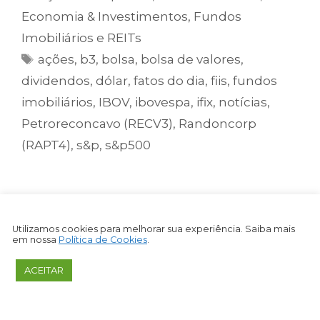
Economia & Investimentos
,
Fundos
Imobiliários e REITs
ações
,
b3
,
bolsa
,
bolsa de valores
,
dividendos
,
dólar
,
fatos do dia
,
fiis
,
fundos
imobiliários
,
IBOV
,
ibovespa
,
ifix
,
notícias
,
Petroreconcavo (RECV3)
,
Randoncorp
(RAPT4)
,
s&p
,
s&p500
IBOVESPA cai -0,20%;
Randoncorp (RAPT4) fecha o
Utilizamos cookies para melhorar sua experiência. Saiba mais
em nossa
Política de Cookies
.
dia em queda de -2,3%.
ACEITAR
18/10/2024
Por
Renan Lenz