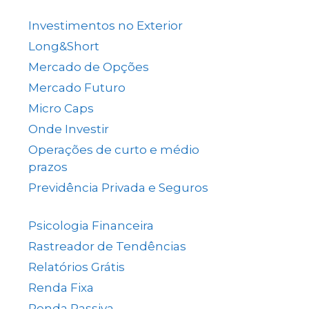
(137)
Investimentos no Exterior
(64)
Long&Short
(6)
Mercado de Opções
(5)
Mercado Futuro
(20)
Micro Caps
(1)
Onde Investir
(12)
Operações de curto e médio
prazos
(26)
Previdência Privada e Seguros
(1)
Psicologia Financeira
(71)
Rastreador de Tendências
(14)
Relatórios Grátis
(13)
Renda Fixa
(38)
Renda Passiva
(65)