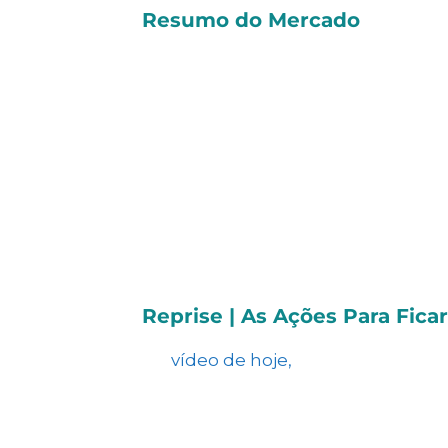
Resumo do Mercado
Nos Estados Unidos, o
S&P500
ence
Enquanto isso, o
IBOVESPA
, princ
Na coluna “Giro do Mercado”, o nos
notícias e fatos relevantes de
Telef
Já no artigo
“Conheça as melhores 
resultados dos seus investimentos
Reprise | As Ações Para Fic
No
vídeo de hoje,
trazemos a repris
que aconteceu na última semana 
diferenciada nos próximos dias.