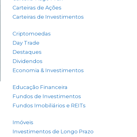
Carteiras de Ações
(153)
Carteiras de Investimentos
(157)
Criptomoedas
(4)
Day Trade
(8)
Destaques
(1.662)
Dividendos
(84)
Economia & Investimentos
(1.048)
Educação Financeira
(40)
Fundos de Investimentos
(46)
Fundos Imobiliários e REITs
(523)
Imóveis
(5)
Investimentos de Longo Prazo