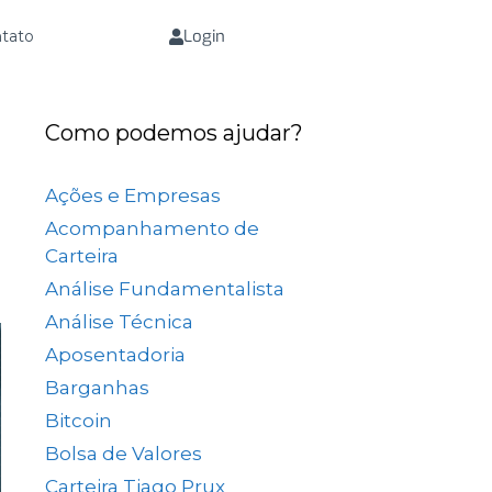
Login
tato
Como podemos ajudar?
Ações e Empresas
(657)
Acompanhamento de
Carteira
(73)
Análise Fundamentalista
(167)
Análise Técnica
(25)
Aposentadoria
(33)
Barganhas
(9)
Bitcoin
(2)
Bolsa de Valores
(689)
Carteira Tiago Prux
(61)