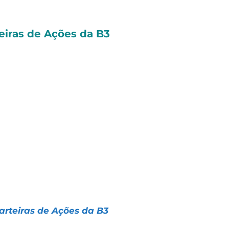
eiras de Ações da B3
s nossas Carteiras de Ações de Longo Prazo e
 melhores resultados do mercado, mesmo com
s são montadas através da Análise Fundamentalist
os por mês, é possível acompanhar qualquer uma
o e mantê-las sempre atualizadas.
iba como melhorar os seus resultados:
rteiras de Ações da B3