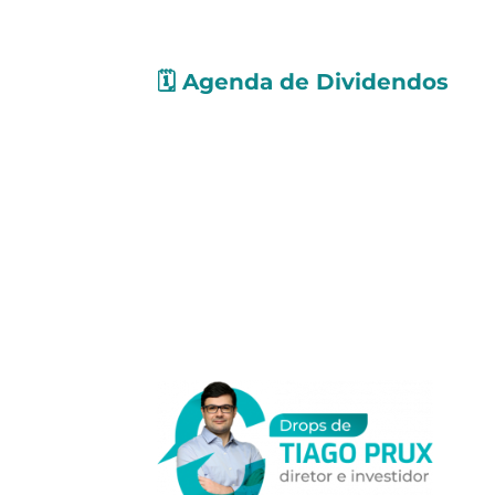
🗓️
Agenda de Dividendos
Confira as ações que pagarão
prov
Dividendos e Juros Sobre o Capital 