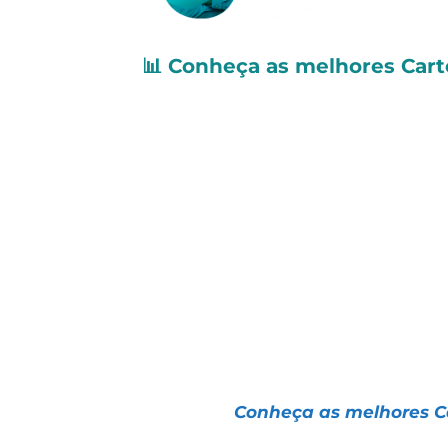
📊 Conheça as melhores Cart
Hoje vamos falar um pouco sobre a
porque conseguimos entregar os
toda a volatilidade da bolsa.
Lembramos que as nossas Carteira
e são todas de baixo giro.
Dessa forma, com apenas 10 minut
das nossas Carteiras de Longo Praz
Conheça mais a respeito delas e sa
📌 Artigo |
Conheça as melhores Ca