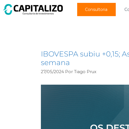
Consultoria
C
BrasilAgro (AGRO3)
IBOVESPA subiu +0,15; As
semana
27/05/2024
Por
Tiago Prux