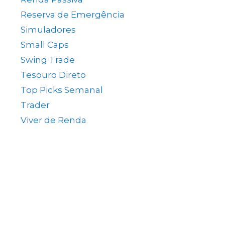
Reserva de Emergência
(1)
Simuladores
(5)
Small Caps
(49)
Swing Trade
(15)
Tesouro Direto
(35)
Top Picks Semanal
(1)
Trader
(61)
Viver de Renda
(80)