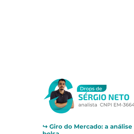
Um abraço e ótimos investimentos
Tiago Prux
↪️
Giro do Mercado: a análise
bolsa