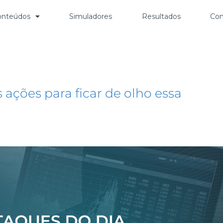
onteúdos
Simuladores
Resultados
Con
 ações para ficar de olho essa