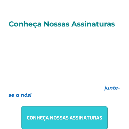
Um abraço e bons investimentos
Sérgio
Conheça Nossas Assinaturas
E você, quer investir de forma realmente
profissional
e contar com as melhores
Estratégias de Investimentos, todas com
resultados
comprovados e o melhor
atendimento
do mercado?
Faça como mais de
27 mil investidores
,
escolha uma das nossas assinaturas e
junte-
se a nós!