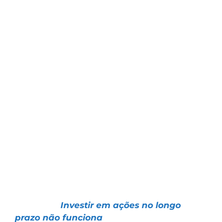
Sinceramente, eu vejo que o foco das
pessoas está muito mais em discutir política
e outras coisas, ao invés de aprender a
ganhar dinheiro na bolsa.
Vejo muita conversa fiada, e pouca atenção
aos resultados e números.
É óbvio que política e macroeconomia são
importantes.
Porém, como você verá no artigo de hoje,
focar tempo demais nessas questões pode
até atrapalhar você a ganhar mais dinheiro:
📌 Artigo |
Investir em ações no longo
prazo não funciona