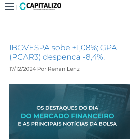
|
BRAV3
IBOVESPA sobe +1,08%; GPA
(PCAR3) despenca -8,4%.
17/12/2024
Por
Renan Lenz