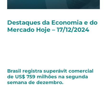
Destaques da Economia e do
Mercado Hoje – 17/12/2024
Olá, tudo bem?
Seguem as principais notícias dessa terça-
feira:
Brasil registra superávit comercial
de US$ 759 milhões na segunda
semana de dezembro.
Na segunda semana de dezembro,
a
balança comercial brasileira
teve um
superávit de US$ 759 milhões, conforme