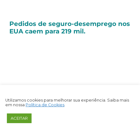
Seguem as principais notícias dessa quinta-
feira:
Pedidos de seguro-desemprego nos
EUA caem para 219 mil.
Os
pedidos de seguro-desemprego nos
Estados Unidos
totalizaram 219 mil na
semana encerrada em 14 de setembro, uma
diminuição de 12 mil em relação à semana
anterior, conforme dados divulgados pelo
Departamento do Trabalho nesta quinta-
feira (19/09).
Utilizamos cookies para melhorar sua experiência. Saiba mais
em nossa
Política de Cookies
.
O número veio abaixo das expectativas de
225 mil estabelecidas por alguns analistas.
ACEITAR
A média móvel de quatro semanas também
caiu, para 227,5 mil, uma redução de 3,5 mil