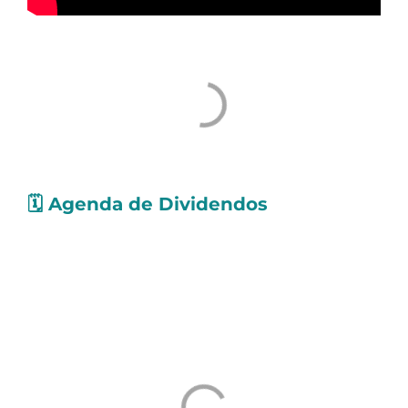
🗓️
Agenda de Dividendos
Confira as ações que pagarão
proventos
nos
próximos dias. Os valores levam em conta
Dividendos e Juros Sobre o Capital Próprio
(JCP):