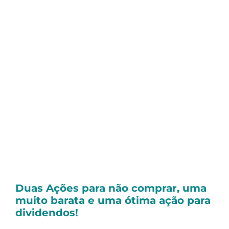
do mercado brasileiro, subiu +1,08%.
Na coluna “Giro do Mercado”, o nosso
analista Sergio Neto comenta a respeito de
notícias e fatos relevantes de
Brava Energia
(BRAV3)
e
GPA (PCAR3)
.
Já no artigo
“
Investir em ações no longo
prazo não funciona
“
, mostramos que, focar
tempo demais em discutir questões
politicas ao invés de resultados pode
atrapalhar você a ganhar mais dinheiro na
bolsa.
Duas Ações para não comprar, uma
muito barata e uma ótima ação para
dividendos!