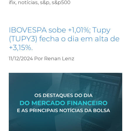
ifix
,
notícias
,
s&p
,
s&p500
IBOVESPA sobe +1,01%; Tupy
(TUPY3) fecha o dia em alta de
+3,15%.
11/12/2024
Por
Renan Lenz