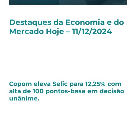
Destaques da Economia e do
Mercado Hoje – 11/12/2024
Olá, tudo bem?
Seguem as principais notícias dessa quarta-
feira:
Copom eleva Selic para 12,25% com
alta de 100 pontos-base em decisão
unânime.
O Comitê de Política Monetária (Copom) do
Banco Central decidiu nesta quarta-feira
(11/12) aumentar a taxa Selic em 100 pontos-
base, para 12,25% ao ano. Esta é a terceira alta