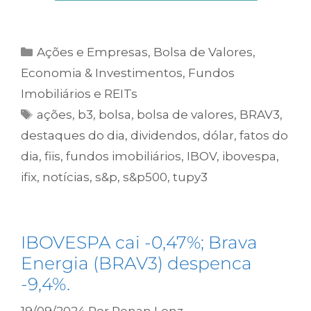
Ações e Empresas
,
Bolsa de Valores
,
Economia & Investimentos
,
Fundos
Imobiliários e REITs
ações
,
b3
,
bolsa
,
bolsa de valores
,
BRAV3
,
destaques do dia
,
dividendos
,
dólar
,
fatos do
dia
,
fiis
,
fundos imobiliários
,
IBOV
,
ibovespa
,
ifix
,
notícias
,
s&p
,
s&p500
,
tupy3
IBOVESPA cai -0,47%; Brava
Energia (BRAV3) despenca
-9,4%.
19/09/2024
Por
Renan Lenz