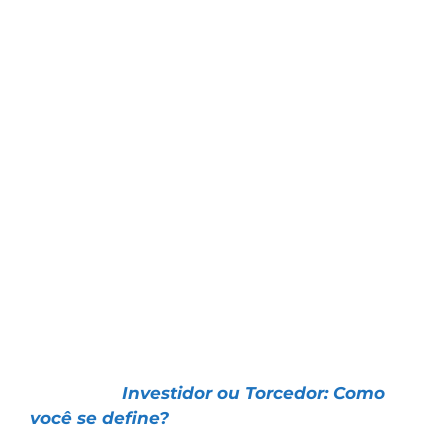
racionalmente a sua tese e parte para a
defesa passional do investimento, é sinal de
que deveria procurar outra profissão.
Se as coisas mudam, é preciso mudar
também.
Na Bolsa não existe espaço para paixões,
para agir de forma passional.
A preocupação do investidor deve ser
apenas uma: GANHAR DINHEIRO.
Entenda como isso é possível:
📌 Artigo |
Investidor ou Torcedor: Como
você se define?