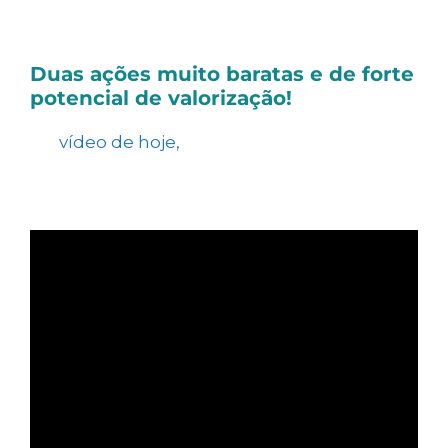
uma: Ganhar dinheiro.
Duas ações muito baratas e de forte
potencial de valorização!
No
vídeo de hoje,
apresentamos 2 ações
que consideramos muito baratas e que
possuem potencial de forte valorização.