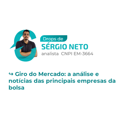
↪️
Giro do Mercado: a análise e
notícias das principais empresas da
bolsa
📌 Brava Energia (BRAV3) assina
exclusividade para venda de
concessões na Bacia Potiguar
A
Brava Energia (BRAV3)
anunciou nesta