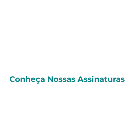
buscará adquirir toda a participação do
Casino ou apenas uma parte dela. As
negociações estão em fase inicial e não há
garantias de que o negócio será
concretizado.
Um abraço e bons investimentos
Sérgio
Conheça Nossas Assinaturas
E você, quer investir de forma realmente
profissional
e contar com as melhores
Estratégias de Investimentos, todas com
resultados
comprovados e o melhor
atendimento
do mercado?