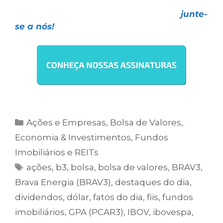
Faça como mais de
27 mil investidores
,
escolha uma das nossas assinaturas e
junte-
se a nós!
Ações e Empresas
,
Bolsa de Valores
,
Economia & Investimentos
,
Fundos
Imobiliários e REITs
ações
,
b3
,
bolsa
,
bolsa de valores
,
BRAV3
,
Brava Energia (BRAV3)
,
destaques do dia
,
dividendos
,
dólar
,
fatos do dia
,
fiis
,
fundos
imobiliários
,
GPA (PCAR3)
,
IBOV
,
ibovespa
,