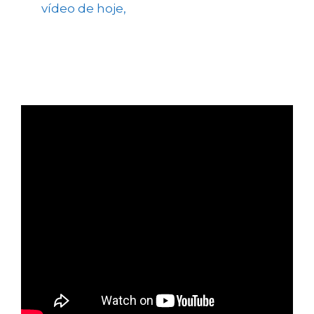
No
vídeo de hoje,
analisamos quatro ações,
sendo duas que não recomendamos
compra, uma outra que consideramos
muito barata e também uma ação boa para
dividendos.