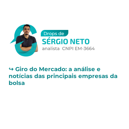
↪️
Giro do Mercado: a análise e
notícias das principais empresas da
bolsa
📌 Brava Energia (BRAV3) registra
queda na produção em novembro
A
Brava Energia (BRAV3)
reportou uma
produção total bruta de 34,8 mil barris de