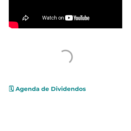
🗓️
Agenda de Dividendos
Confira as ações que pagarão
proventos
nos
próximos dias. Os valores levam em conta
Dividendos e Juros Sobre o Capital Próprio
(JCP):