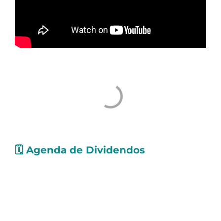
🗓️
Agenda de Dividendos
Confira as ações que pagarão
proventos
nos
próximos dias. Os valores levam em conta
Dividendos e Juros Sobre o Capital Próprio
(JCP):