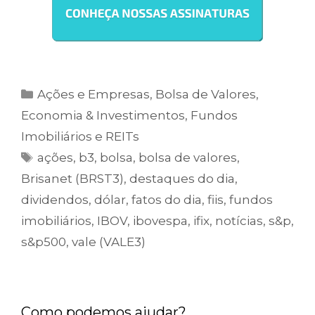
Ações e Empresas
,
Bolsa de Valores
,
Economia & Investimentos
,
Fundos
Imobiliários e REITs
ações
,
b3
,
bolsa
,
bolsa de valores
,
Brisanet (BRST3)
,
destaques do dia
,
dividendos
,
dólar
,
fatos do dia
,
fiis
,
fundos
imobiliários
,
IBOV
,
ibovespa
,
ifix
,
notícias
,
s&p
,
s&p500
,
vale (VALE3)
Como podemos ajudar?