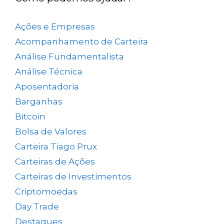
Ações e Empresas
(657)
Acompanhamento de Carteira
(73)
Análise Fundamentalista
(167)
Análise Técnica
(25)
Aposentadoria
(33)
Barganhas
(9)
Bitcoin
(2)
Bolsa de Valores
(690)
Carteira Tiago Prux
(61)
Carteiras de Ações
(154)
Carteiras de Investimentos
(158)
Criptomoedas
(4)
Day Trade
(8)
Destaques
(1.662)