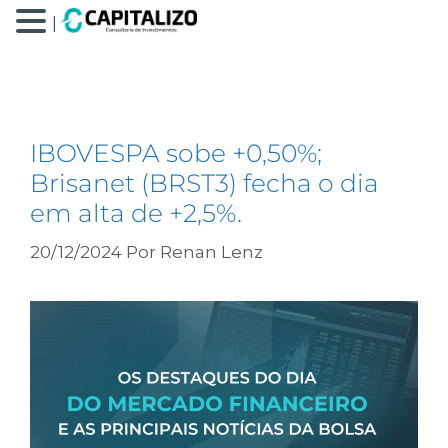
|
Brisanet (BRST3)
IBOVESPA sobe +0,50%;
Brisanet (BRST3) fecha o dia
em alta de +2,5%.
20/12/2024
Por
Renan Lenz