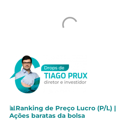
📊
Ranking de Preço Lucro (P/L) |
Ações baratas da bolsa
O Preço/Lucro ou P/L é um indicador
amplamente utilizado, em função da