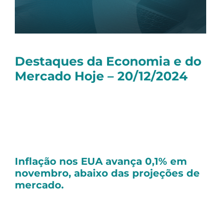
Destaques da Economia e do
Mercado Hoje – 20/12/2024
Olá, tudo bem?
Seguem as principais notícias dessa sexta-
feira:
Inflação nos EUA avança 0,1% em
novembro, abaixo das projeções de
mercado.
A
inflação nos EUA
, medida pelo índice de
preços de gastos com consumo pessoal