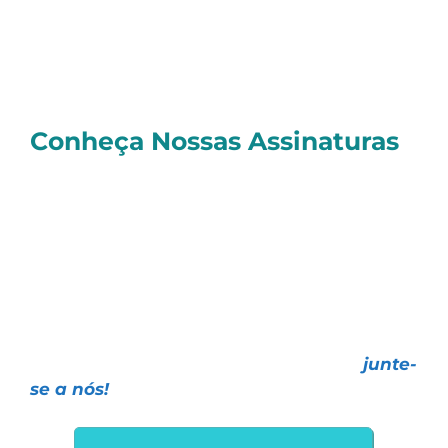
afetar a empresa futuramente.
Um abraço e bons investimentos
Sérgio
Conheça Nossas Assinaturas
E você, quer investir de forma realmente
profissional
e contar com as melhores
Estratégias de Investimentos, todas com
resultados
comprovados e o melhor
atendimento
do mercado?
Faça como mais de
27 mil investidores
,
escolha uma das nossas assinaturas e
junte-
se a nós!