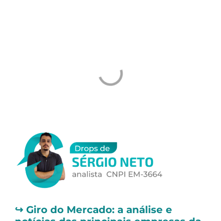
Um abraço e ótimos investimentos
Tiago Prux
↪️
Giro do Mercado: a análise e