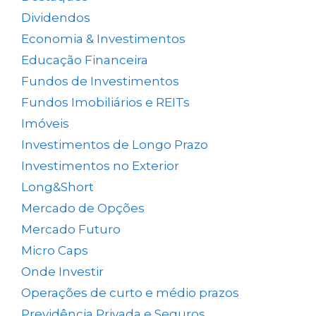
Dividendos
(84)
Economia & Investimentos
(1.049)
Educação Financeira
(40)
Fundos de Investimentos
(46)
Fundos Imobiliários e REITs
(523)
Imóveis
(5)
Investimentos de Longo Prazo
(138)
Investimentos no Exterior
(64)
Long&Short
(6)
Mercado de Opções
(5)
Mercado Futuro
(20)
Micro Caps
(1)
Onde Investir
(12)
Operações de curto e médio prazos
(26)
Previdência Privada e Seguros
(1)