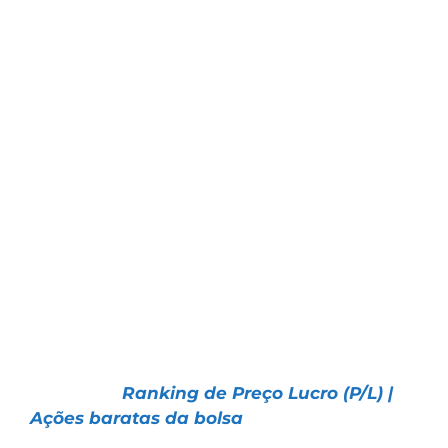
facilidade do cálculo e pela possibilidade de
comparação com outras empresas.
Ele pode ser um bom termômetro sobre a
confiança dos investidores.
Porém, não necessariamente é um
indicador preciso na avaliação da saúde
financeira das companhias e seu uso requer
alguns cuidados.
No artigo de hoje, você vai entender como
utilizar esse indicador e conhecer 5 ações
que estão com P/Ls atrativos:
📌 Artigo |
Ranking de Preço Lucro (P/L) |
Ações baratas da bolsa