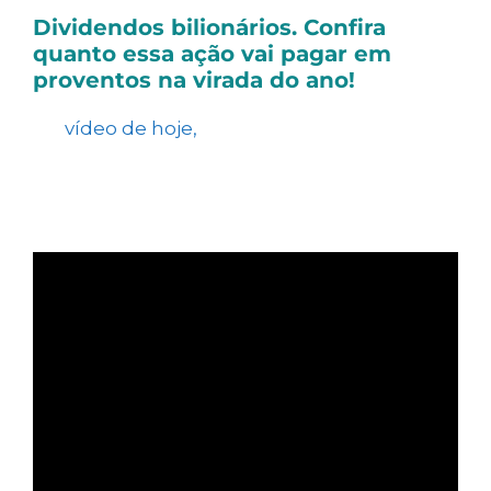
Dividendos bilionários. Confira
quanto essa ação vai pagar em
proventos na virada do ano!
No
vídeo de hoje,
analisamos os dividendos
de uma empresa considerada como uma
das principais distribuidoras de lucros do
mercado.