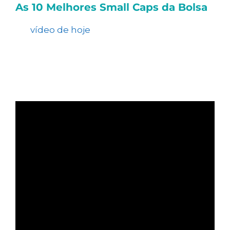
As 10 Melhores Small Caps da Bolsa
No
vídeo de hoje
, Tiago Prux comenta sobre
as 10 melhores small caps da B3 para ficar
de olho.
Clique na imagem e confira: