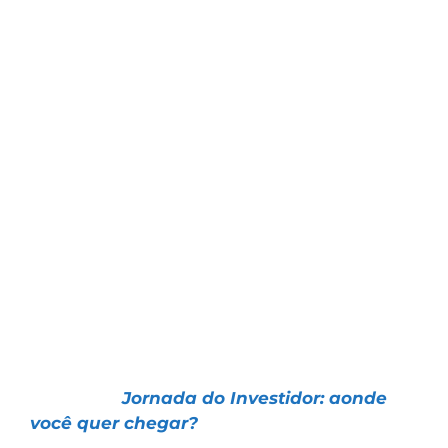
sucesso no mercado financeiro, é o
reconhecimento máximo que posso ter.
Como costumamos dizer, “não basta
investir, é preciso investir bem”.
No artigo de hoje, você irá entender como
uma boa Estratégia, disciplina e uma
“pitada” de paciência podem fazer você
ganhar dinheiro no mercado financeiro.
Aproveite para conhecer e conferir os
resultados de todas as nossas Estratégias e
Carteiras Recomendadas:
📌 Artigo |
Jornada do Investidor: aonde
você quer chegar?