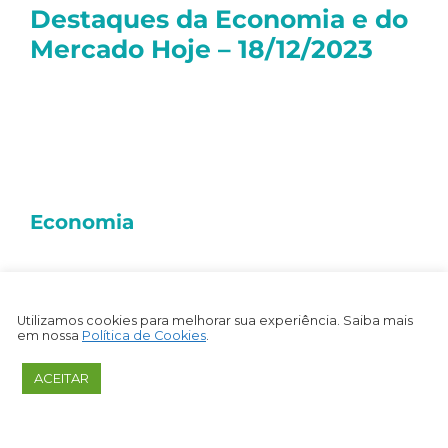
Destaques da Economia e do
Mercado Hoje – 18/12/2023
Olá, tudo bem?
Seguem as principais notícias dessa
segunda-feira:
Economia
Hoje, não tivemos a divulgação de
indicadores econômicos relevantes no
Brasil.
Utilizamos cookies para melhorar sua experiência. Saiba mais
em nossa
Política de Cookies
.
Resumo do Mercado
ACEITAR
Nos Estados Unidos, o
S&P500
subiu +0,45%.