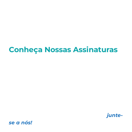
venture é estimado em mais de 72 mil
grandes empresas.
Um abraço e bons investimentos
Roberto
Conheça Nossas Assinaturas
E você, quer investir de forma realmente
profissional
e contar com as melhores
Estratégias de Investimentos, todas com
resultados
comprovados e o melhor
atendimento
do mercado?
Faça como mais de
26 mil investidores
,
escolha uma das nossas assinaturas e
junte-
se a nós!