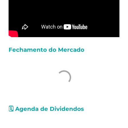
Fechamento do Mercado
🗓️
Agenda de Dividendos
Confira as ações que pagarão
proventos
nos