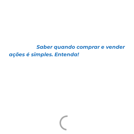
No artigo de hoje, vamos falar sobre o tema
e mostrar como é possível ganhar dinheiro
no mercado com Estratégias operacionais
simples e objetivas:
📌 Artigo |
Saber quando comprar e vender
ações é simples. Entenda!
Aproveite para conferir o desempenho
histórico da nossa Estratégia do Rastreador
de Tendências, o nosso “carro-chefe” em
operações de Market Timing: