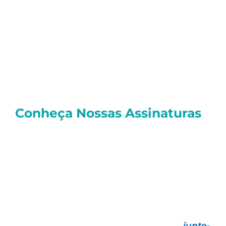
Acreditamos que novas aquisições tendem
a elevar as margens da empresa, gerando
ganhos com uma escala maior.
Um abraço e bons investimentos
Roberto
Conheça Nossas Assinaturas
E você, quer investir de forma realmente
profissional
e contar com as melhores
Estratégias de Investimentos, todas com
resultados
comprovados e o melhor
atendimento
do mercado?
Faça como mais de
26 mil investidores
,
escolha uma das nossas assinaturas e
junte-