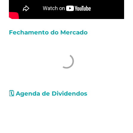
Fechamento do Mercado
🗓️
Agenda de Dividendos
Confira as ações que pagarão
proventos
nos
próximos dias. Os valores levam em conta
Dividendos e Juros Sobre o Capital Próprio
(JCP):