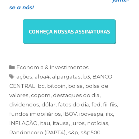
se a nós!
Economia & Investimentos
ações
,
alpa4
,
alpargatas
,
b3
,
BANCO
CENTRAL
,
bc
,
bitcoin
,
bolsa
,
bolsa de
valores
,
copom
,
destaques do dia
,
dividendos
,
dólar
,
fatos do dia
,
fed
,
fii
,
fiis
,
fundos imobiliários
,
IBOV
,
ibovespa
,
ifix
,
INFLAÇÃO
,
itau
,
itausa
,
juros
,
notícias
,
Randoncorp (RAPT4)
,
s&p
,
s&p500