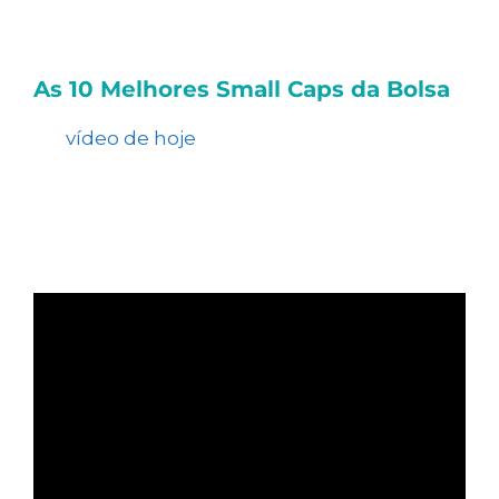
das nossas
Estratégias e Carteiras
Recomendadas
.
As 10 Melhores Small Caps da Bolsa
No
vídeo de hoje
, Tiago Prux comenta sobre
as 10 melhores small caps da B3 para ficar
de olho.
Clique na imagem e confira: