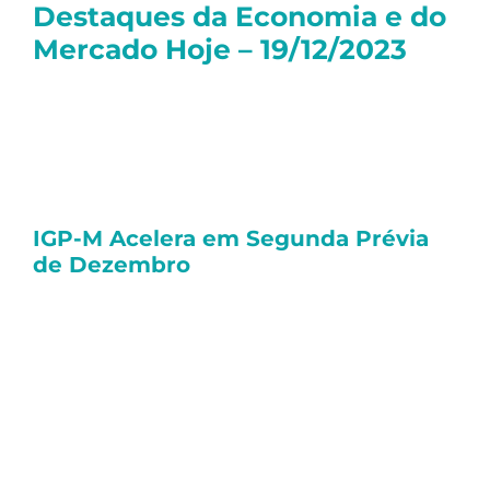
Destaques da Economia e do
Mercado Hoje – 19/12/2023
Olá, tudo bem?
Seguem as principais notícias dessa terça-
feira:
IGP-M Acelera em Segunda Prévia
de Dezembro
Na segunda prévia de dezembro, o
Índice
Geral de Preços – Mercado (IGP-
M)
registrou uma aceleração para +0,78%,
em comparação com a variação de +0,61%
na mesma leitura de novembro, conforme
divulgado pela Fundação Getúlio Vargas
(FGV) nesta terça-feira (19/12).