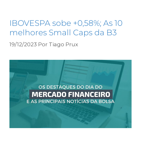
IBOVESPA sobe +0,58%; As 10
melhores Small Caps da B3
19/12/2023
Por
Tiago Prux